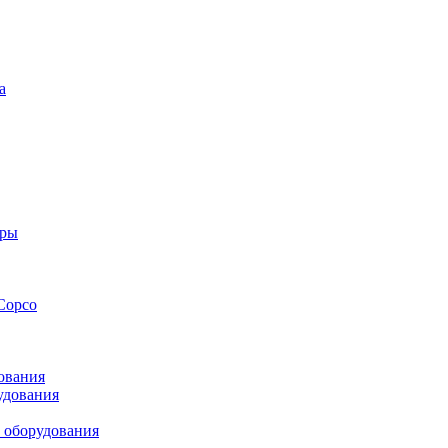
а
оры
Copco
ования
удования
 оборудования