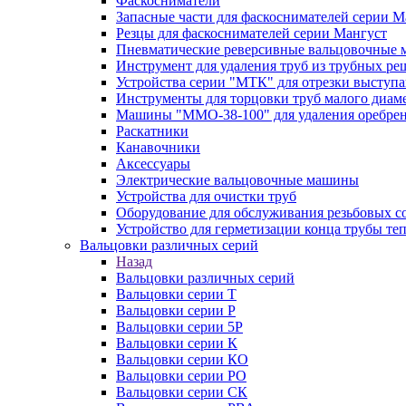
Фаскосниматели
Запасные части для фаскоснимателей серии М
Резцы для фаскоснимателей серии Мангуст
Пневматические реверсивные вальцовочные
Инструмент для удаления труб из трубных ре
Устройства серии "МТК" для отрезки выступ
Инструменты для торцовки труб малого диам
Машины "ММО-38-100" для удаления оребрен
Раскатники
Канавочники
Аксессуары
Электрические вальцовочные машины
Устройства для очистки труб
Оборудование для обслуживания резьбовых с
Устройство для герметизации конца трубы т
Вальцовки различных серий
Назад
Вальцовки различных серий
Вальцовки серии Т
Вальцовки серии Р
Вальцовки серии 5Р
Вальцовки серии К
Вальцовки серии КО
Вальцовки серии РО
Вальцовки серии СК