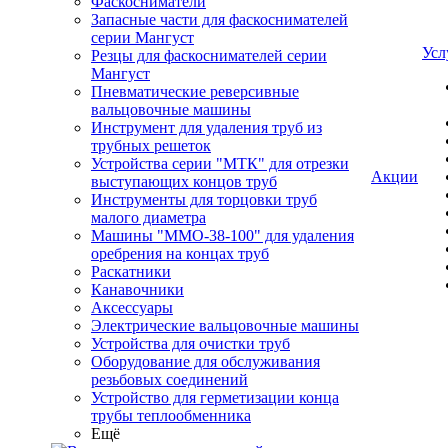
Фаскосниматели
Запасные части для фаскоснимателей
серии Мангуст
Усл
Резцы для фаскоснимателей серии
Мангуст
Пневматические реверсивные
вальцовочные машины
Инструмент для удаления труб из
трубных решеток
Устройства серии "МТК" для отрезки
Акции
выступающих концов труб
Инструменты для торцовки труб
малого диаметра
Машины "ММО-38-100" для удаления
оребрения на концах труб
Раскатники
Канавочники
Аксессуары
Электрические вальцовочные машины
Устройства для очистки труб
Оборудование для обслуживания
резьбовых соединений
Устройство для герметизации конца
трубы теплообменника
Ещё