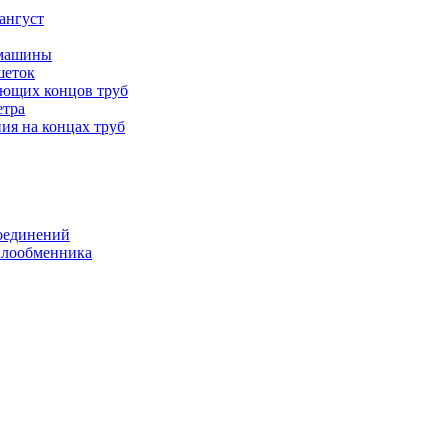
ангуст
 машины
шеток
ающих концов труб
етра
ия на концах труб
оединений
еплообменника