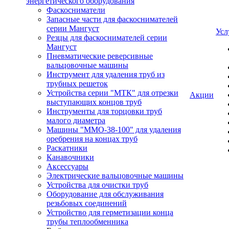
энергетического оборудования
Фаскосниматели
Запасные части для фаскоснимателей
серии Мангуст
Усл
Резцы для фаскоснимателей серии
Мангуст
Пневматические реверсивные
вальцовочные машины
Инструмент для удаления труб из
трубных решеток
Устройства серии "МТК" для отрезки
Акции
выступающих концов труб
Инструменты для торцовки труб
малого диаметра
Машины "ММО-38-100" для удаления
оребрения на концах труб
Раскатники
Канавочники
Аксессуары
Электрические вальцовочные машины
Устройства для очистки труб
Оборудование для обслуживания
резьбовых соединений
Устройство для герметизации конца
трубы теплообменника