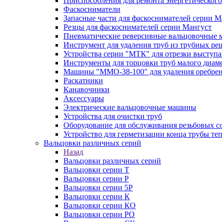
Приспособления для ремонта энергетического
Фаскосниматели
Запасные части для фаскоснимателей серии М
Резцы для фаскоснимателей серии Мангуст
Пневматические реверсивные вальцовочные
Инструмент для удаления труб из трубных ре
Устройства серии "МТК" для отрезки выступ
Инструменты для торцовки труб малого диам
Машины "ММО-38-100" для удаления оребрен
Раскатники
Канавочники
Аксессуары
Электрические вальцовочные машины
Устройства для очистки труб
Оборудование для обслуживания резьбовых с
Устройство для герметизации конца трубы т
Вальцовки различных серий
Назад
Вальцовки различных серий
Вальцовки серии Т
Вальцовки серии Р
Вальцовки серии 5Р
Вальцовки серии К
Вальцовки серии КО
Вальцовки серии РО