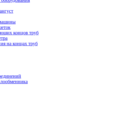
 оборудования
ангуст
 машины
шеток
ающих концов труб
етра
ия на концах труб
оединений
еплообменника