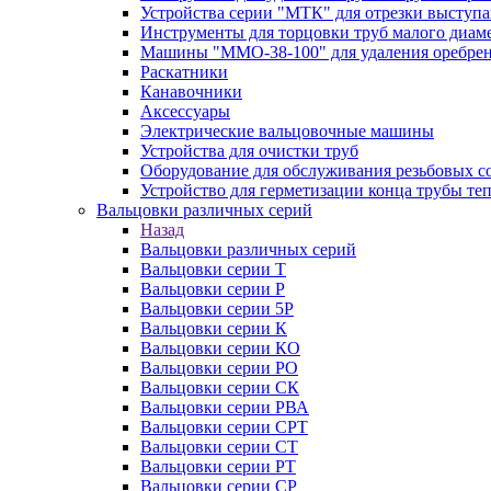
Устройства серии "МТК" для отрезки выступ
Инструменты для торцовки труб малого диам
Машины "ММО-38-100" для удаления оребрен
Раскатники
Канавочники
Аксессуары
Электрические вальцовочные машины
Устройства для очистки труб
Оборудование для обслуживания резьбовых с
Устройство для герметизации конца трубы т
Вальцовки различных серий
Назад
Вальцовки различных серий
Вальцовки серии Т
Вальцовки серии Р
Вальцовки серии 5Р
Вальцовки серии К
Вальцовки серии КО
Вальцовки серии РО
Вальцовки серии СК
Вальцовки серии РВА
Вальцовки серии СРТ
Вальцовки серии СТ
Вальцовки серии РТ
Вальцовки серии СР