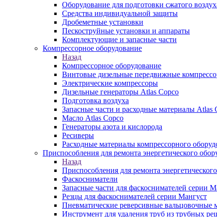
Оборудование для подготовки сжатого воздух
Средства индивидуальной защиты
Дробеметные установки
Пескоструйные установки и аппараты
Комплектующие и запасные части
Компрессорное оборудование
Назад
Компрессорное оборудование
Винтовые дизельные передвижные компресс
Электрические компрессоры
Дизельные генераторы Atlas Copco
Подготовка воздуха
Запасные части и расходные материалы Atlas 
Масло Atlas Copco
Генераторы азота и кислорода
Ресиверы
Расходные материалы компрессорного оборуд
Приспособления для ремонта энергетического обор
Назад
Приспособления для ремонта энергетического
Фаскосниматели
Запасные части для фаскоснимателей серии М
Резцы для фаскоснимателей серии Мангуст
Пневматические реверсивные вальцовочные
Инструмент для удаления труб из трубных ре