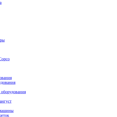
а
оры
Copco
ования
удования
 оборудования
ангуст
 машины
шеток