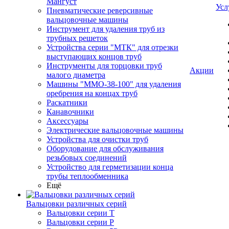
Мангуст
Усл
Пневматические реверсивные
вальцовочные машины
Инструмент для удаления труб из
трубных решеток
Устройства серии "МТК" для отрезки
выступающих концов труб
Инструменты для торцовки труб
Акции
малого диаметра
Машины "ММО-38-100" для удаления
оребрения на концах труб
Раскатники
Канавочники
Аксессуары
Электрические вальцовочные машины
Устройства для очистки труб
Оборудование для обслуживания
резьбовых соединений
Устройство для герметизации конца
трубы теплообменника
Ещё
Вальцовки различных серий
Вальцовки серии Т
Вальцовки серии Р