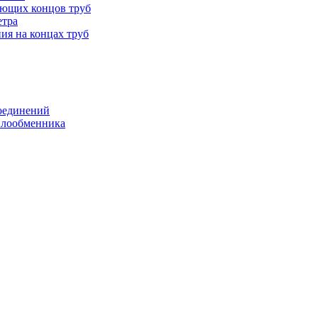
ающих концов труб
етра
ия на концах труб
оединений
еплообменника