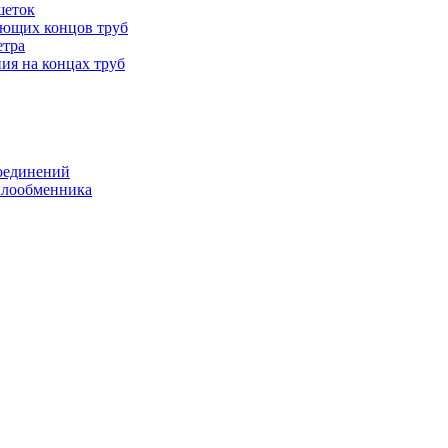
шеток
ающих концов труб
етра
ия на концах труб
оединений
еплообменника