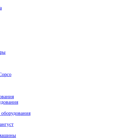
а
оры
Copco
ования
удования
 оборудования
ангуст
 машины