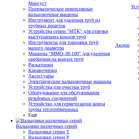
Мангуст
Усл
Пневматические реверсивные
вальцовочные машины
Инструмент для удаления труб из
трубных решеток
Устройства серии "МТК" для отрезки
выступающих концов труб
Инструменты для торцовки труб
Акции
малого диаметра
Машины "ММО-38-100" для удаления
оребрения на концах труб
Раскатники
Канавочники
Аксессуары
Электрические вальцовочные машины
Устройства для очистки труб
Оборудование для обслуживания
резьбовых соединений
Устройство для герметизации конца
трубы теплообменника
Ещё
Вальцовки различных серий
Вальцовки серии Т
Вальцовки серии Р