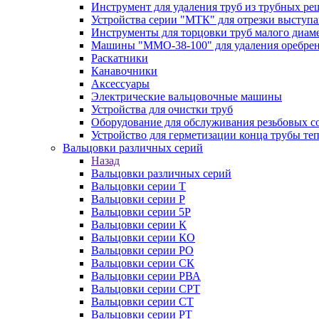
Инструмент для удаления труб из трубных ре
Устройства серии "МТК" для отрезки выступ
Инструменты для торцовки труб малого диам
Машины "ММО-38-100" для удаления оребрен
Раскатники
Канавочники
Аксессуары
Электрические вальцовочные машины
Устройства для очистки труб
Оборудование для обслуживания резьбовых с
Устройство для герметизации конца трубы т
Вальцовки различных серий
Назад
Вальцовки различных серий
Вальцовки серии Т
Вальцовки серии Р
Вальцовки серии 5Р
Вальцовки серии К
Вальцовки серии КО
Вальцовки серии РО
Вальцовки серии СК
Вальцовки серии РВА
Вальцовки серии СРТ
Вальцовки серии СТ
Вальцовки серии РТ