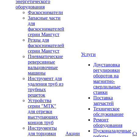
энергетического
оборудования
Фаскосниматели
Запасные части
для
фаскоснимателей
серии Мангуст
Резцы для
фаскоснимателей
серии Мангуст
Услуги
Пневматические
реверсивные
Доустановка
вальцовочные
регулировки
машины
оборотов на
Инструмент для
магнитно-
удаления труб из
сверлильные
трубных
станки
решеток
Поставка
Устройства
запчастей
серии "МТК"
Техническое
для отрезки
обслуживание
выступающих
Ремонт
концов труб
оборудования
Инструменты
Пусконаладочные
для торцовки
Акции
С
работы