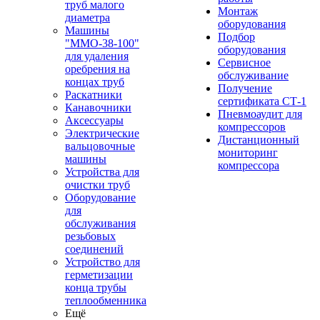
труб малого
Монтаж
диаметра
оборудования
Машины
Подбор
"ММО-38-100"
оборудования
для удаления
Сервисное
оребрения на
обслуживание
концах труб
Получение
Раскатники
сертификата СТ-1
Канавочники
Пневмоаудит для
Аксессуары
компрессоров
Электрические
Дистанционный
вальцовочные
мониторинг
машины
компрессора
Устройства для
очистки труб
Оборудование
для
обслуживания
резьбовых
соединений
Устройство для
герметизации
конца трубы
теплообменника
Ещё