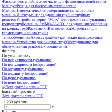
Фаскосниматели
Запасные части для фаскоснимателей серии
Мангуст
Резцы для фаскоснимателей серии
Мангуст
Пневматические реверсивные вальцовочные
машины
Инструмент для удаления труб из трубных
решеток
Устройства серии "МТК" для отрезки выступающих
концов труб
Машины "ММО-38-100" для удаления оребрения
на концах труб
Раскатники
Канавочники
Устройство для
герметизации конца трубы
теплообменника
Аксессуары
Электрические вальцовочные
машины
Устройства для очистки труб
Оборудование для
обслуживания резьбовых соединений
Фильтр
По умолчанию
По популярности (убывание)
По популярности (возрастание)
По алфавиту (убывание)
По алфавиту (возрастание)
По цене (убывание)
По цене (возрастание)
Быстрый просмотр
Торцеватели серии ТРТ
11 230
руб.
/шт
-
+
В корзину