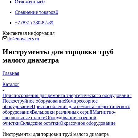
Отложенные
0
Сравнение товаров
0
+7 (831) 280-82-89
Контактная информация
to@novatecs.ru
Инструменты для торцовки труб
малого диаметра
Главная
-
Каталог
-
Приспособления для ремонта энергетического оборудования
Пескоструйное оборудование
Компрессорное
оборудование
Приспособления для ремонта энергетического
оборудования
Вальцовки различных серий
Магнитно-
сверлильные станки
Оборудование лазерной
очистки
Складские остатки
Окрасочное оборудование
-
Инструменты для торцовки труб малого диаметра