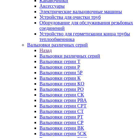
Канавочники
Аксессуары
Электрические вальцовочные машины
Устройства для очистки труб
Оборудование для обслуживания резьбовых
соединений
Устройство для герметизации конца трубы
теплообменника
Вальцовки различных серий
Назад
Вальцовки различных серий
Вальцовки серии Т
Вальцовки серии Р
Вальцовки серии 5Р
Вальцовки серии К
Вальцовки серии КО
Вальцовки серии РО
Вальцовки серии СК
Вальцовки серии РВА
Вальцовки серии СРТ
Вальцовки серии СТ
Вальцовки серии РТ
Вальцовки серии СР
Вальцовки серии ВК
Вальцовки серии 5СК