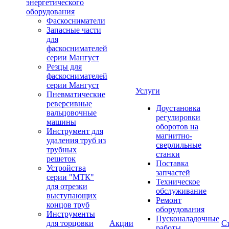
энергетического
оборудования
Фаскосниматели
Запасные части
для
фаскоснимателей
серии Мангуст
Резцы для
фаскоснимателей
серии Мангуст
Услуги
Пневматические
реверсивные
Доустановка
вальцовочные
регулировки
машины
оборотов на
Инструмент для
магнитно-
удаления труб из
сверлильные
трубных
станки
решеток
Поставка
Устройства
запчастей
серии "МТК"
Техническое
для отрезки
обслуживание
выступающих
Ремонт
концов труб
оборудования
Инструменты
Пусконаладочные
для торцовки
Акции
С
работы