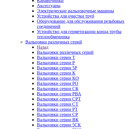
Канавочники
Аксессуары
Электрические вальцовочные машины
Устройства для очистки труб
Оборудование для обслуживания резьбовых
соединений
Устройство для герметизации конца трубы
теплообменника
Вальцовки различных серий
Назад
Вальцовки различных серий
Вальцовки серии Т
Вальцовки серии Р
Вальцовки серии 5Р
Вальцовки серии К
Вальцовки серии КО
Вальцовки серии РО
Вальцовки серии СК
Вальцовки серии РВА
Вальцовки серии СРТ
Вальцовки серии СТ
Вальцовки серии РТ
Вальцовки серии СР
Вальцовки серии ВК
Вальцовки серии 5СК