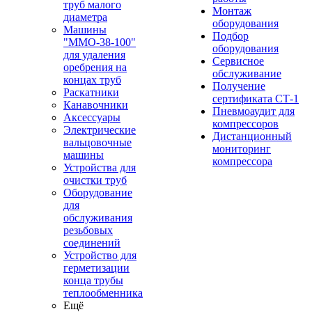
труб малого
Монтаж
диаметра
оборудования
Машины
Подбор
"ММО-38-100"
оборудования
для удаления
Сервисное
оребрения на
обслуживание
концах труб
Получение
Раскатники
сертификата СТ-1
Канавочники
Пневмоаудит для
Аксессуары
компрессоров
Электрические
Дистанционный
вальцовочные
мониторинг
машины
компрессора
Устройства для
очистки труб
Оборудование
для
обслуживания
резьбовых
соединений
Устройство для
герметизации
конца трубы
теплообменника
Ещё