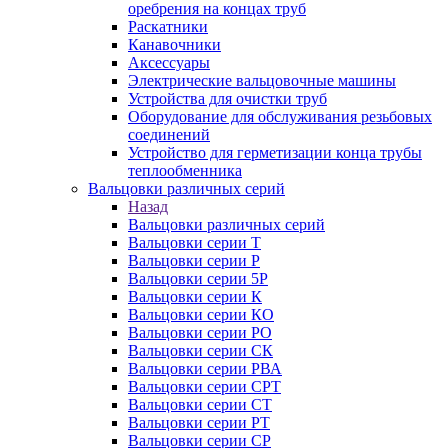
оребрения на концах труб
Раскатники
Канавочники
Аксессуары
Электрические вальцовочные машины
Устройства для очистки труб
Оборудование для обслуживания резьбовых
соединений
Устройство для герметизации конца трубы
теплообменника
Вальцовки различных серий
Назад
Вальцовки различных серий
Вальцовки серии Т
Вальцовки серии Р
Вальцовки серии 5Р
Вальцовки серии К
Вальцовки серии КО
Вальцовки серии РО
Вальцовки серии СК
Вальцовки серии РВА
Вальцовки серии СРТ
Вальцовки серии СТ
Вальцовки серии РТ
Вальцовки серии СР