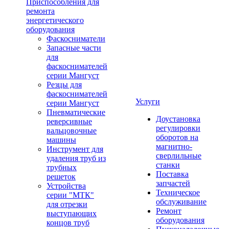
Приспособления для
ремонта
энергетического
оборудования
Фаскосниматели
Запасные части
для
фаскоснимателей
серии Мангуст
Резцы для
фаскоснимателей
Услуги
серии Мангуст
Пневматические
Доустановка
реверсивные
регулировки
вальцовочные
оборотов на
машины
магнитно-
Инструмент для
сверлильные
удаления труб из
станки
трубных
Поставка
решеток
запчастей
Устройства
Техническое
серии "МТК"
обслуживание
для отрезки
Ремонт
выступающих
оборудования
концов труб