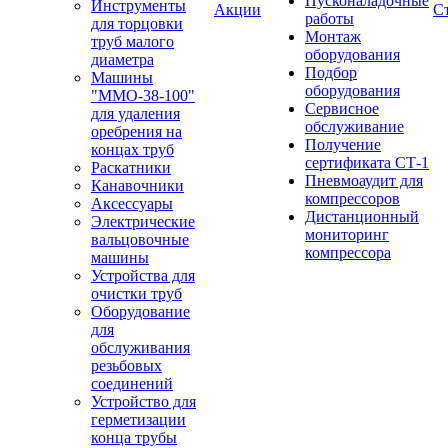
Пусконаладочные
Инструменты
Акции
С
работы
для торцовки
Монтаж
труб малого
оборудования
диаметра
Подбор
Машины
оборудования
"ММО-38-100"
Сервисное
для удаления
обслуживание
оребрения на
Получение
концах труб
сертификата СТ-1
Раскатники
Пневмоаудит для
Канавочники
компрессоров
Аксессуары
Дистанционный
Электрические
мониторинг
вальцовочные
компрессора
машины
Устройства для
очистки труб
Оборудование
для
обслуживания
резьбовых
соединений
Устройство для
герметизации
конца трубы