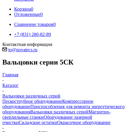
Корзина
0
Отложенные
0
Сравнение товаров
0
+7 (831) 280-82-89
Контактная информация
to@novatecs.ru
Вальцовки серии 5СК
Главная
-
Каталог
-
Вальцовки различных серий
Пескоструйное оборудование
Компрессорное
оборудование
Приспособления для ремонта энергетического
оборудования
Вальцовки различных серий
Магнитно-
сверлильные станки
Оборудование лазерной
очистки
Складские остатки
Окрасочное оборудование
-