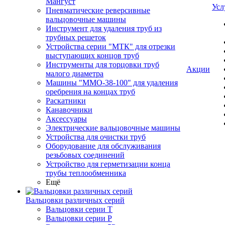
Мангуст
Усл
Пневматические реверсивные
вальцовочные машины
Инструмент для удаления труб из
трубных решеток
Устройства серии "МТК" для отрезки
выступающих концов труб
Инструменты для торцовки труб
Акции
малого диаметра
Машины "ММО-38-100" для удаления
оребрения на концах труб
Раскатники
Канавочники
Аксессуары
Электрические вальцовочные машины
Устройства для очистки труб
Оборудование для обслуживания
резьбовых соединений
Устройство для герметизации конца
трубы теплообменника
Ещё
Вальцовки различных серий
Вальцовки серии Т
Вальцовки серии Р