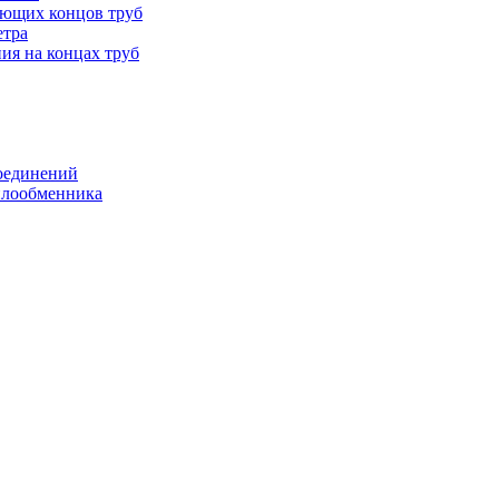
ающих концов труб
етра
ия на концах труб
оединений
еплообменника