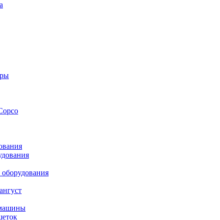
а
оры
Copco
ования
удования
 оборудования
ангуст
 машины
шеток