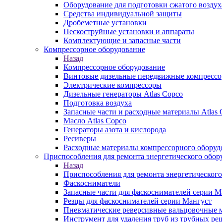
Оборудование для подготовки сжатого воздух
Средства индивидуальной защиты
Дробеметные установки
Пескоструйные установки и аппараты
Комплектующие и запасные части
Компрессорное оборудование
Назад
Компрессорное оборудование
Винтовые дизельные передвижные компресс
Электрические компрессоры
Дизельные генераторы Atlas Copco
Подготовка воздуха
Запасные части и расходные материалы Atlas 
Масло Atlas Copco
Генераторы азота и кислорода
Ресиверы
Расходные материалы компрессорного оборуд
Приспособления для ремонта энергетического обор
Назад
Приспособления для ремонта энергетического
Фаскосниматели
Запасные части для фаскоснимателей серии М
Резцы для фаскоснимателей серии Мангуст
Пневматические реверсивные вальцовочные
Инструмент для удаления труб из трубных ре