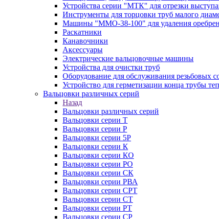
Устройства серии "МТК" для отрезки выступ
Инструменты для торцовки труб малого диам
Машины "ММО-38-100" для удаления оребрен
Раскатники
Канавочники
Аксессуары
Электрические вальцовочные машины
Устройства для очистки труб
Оборудование для обслуживания резьбовых с
Устройство для герметизации конца трубы т
Вальцовки различных серий
Назад
Вальцовки различных серий
Вальцовки серии Т
Вальцовки серии Р
Вальцовки серии 5Р
Вальцовки серии К
Вальцовки серии КО
Вальцовки серии РО
Вальцовки серии СК
Вальцовки серии РВА
Вальцовки серии СРТ
Вальцовки серии СТ
Вальцовки серии РТ
Вальцовки серии СР