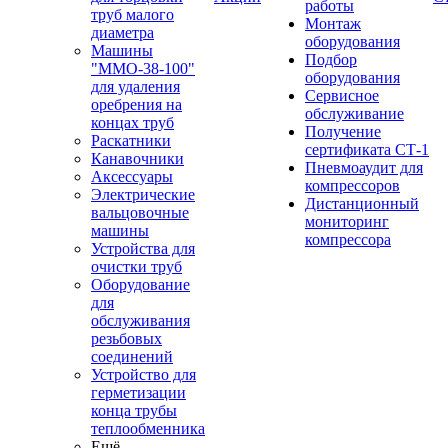
работы
труб малого
Монтаж
диаметра
оборудования
Машины
Подбор
"ММО-38-100"
оборудования
для удаления
Сервисное
оребрения на
обслуживание
концах труб
Получение
Раскатники
сертификата СТ-1
Канавочники
Пневмоаудит для
Аксессуары
компрессоров
Электрические
Дистанционный
вальцовочные
мониторинг
машины
компрессора
Устройства для
очистки труб
Оборудование
для
обслуживания
резьбовых
соединений
Устройство для
герметизации
конца трубы
теплообменника
Ещё