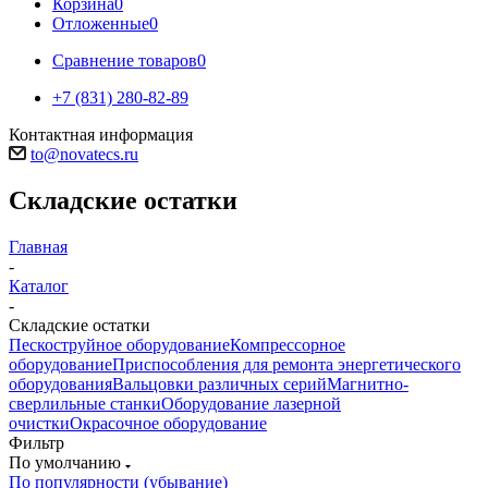
Корзина
0
Отложенные
0
Сравнение товаров
0
+7 (831) 280-82-89
Контактная информация
to@novatecs.ru
Складские остатки
Главная
-
Каталог
-
Складские остатки
Пескоструйное оборудование
Компрессорное
оборудование
Приспособления для ремонта энергетического
оборудования
Вальцовки различных серий
Магнитно-
сверлильные станки
Оборудование лазерной
очистки
Окрасочное оборудование
Фильтр
По умолчанию
По популярности (убывание)