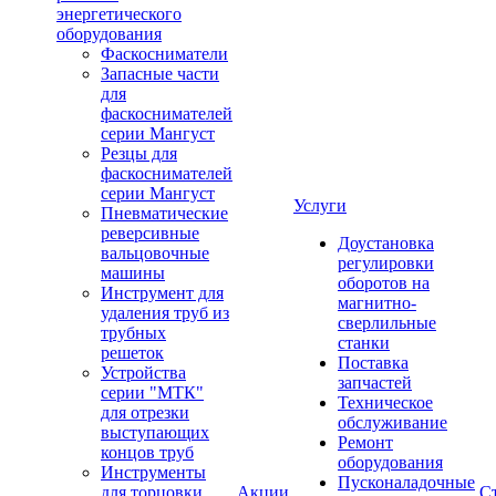
энергетического
оборудования
Фаскосниматели
Запасные части
для
фаскоснимателей
серии Мангуст
Резцы для
фаскоснимателей
серии Мангуст
Услуги
Пневматические
реверсивные
Доустановка
вальцовочные
регулировки
машины
оборотов на
Инструмент для
магнитно-
удаления труб из
сверлильные
трубных
станки
решеток
Поставка
Устройства
запчастей
серии "МТК"
Техническое
для отрезки
обслуживание
выступающих
Ремонт
концов труб
оборудования
Инструменты
Пусконаладочные
для торцовки
Акции
С