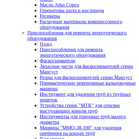
Масло Atlas Copco
Генераторы азота и кислорода
Ресиверы
Расходные материалы компрессорного
оборудования
Приспособления для ремонта энергетического
оборудования
Назад
Приспособления для ремонта
энергетического оборудования
Фаскосниматели
Запасные части для фаскоснимателей серии
Мангуст
Резцы для фаскоснимателей серии Мангуст
Пневматические реверсивные вальцовочные
машины
Инструмент для удаления труб из трубных
решеток
Устройства серии "МТК" для отрезки
выступающих концов труб
Инструменты для торцовки труб малого
диаметра
Машины "ММО-38-100" для удаления
оребрения на концах труб
Раскатники