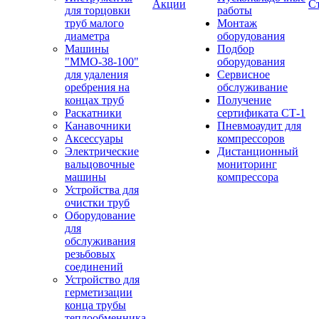
Акции
С
для торцовки
работы
труб малого
Монтаж
диаметра
оборудования
Машины
Подбор
"ММО-38-100"
оборудования
для удаления
Сервисное
оребрения на
обслуживание
концах труб
Получение
Раскатники
сертификата СТ-1
Канавочники
Пневмоаудит для
Аксессуары
компрессоров
Электрические
Дистанционный
вальцовочные
мониторинг
машины
компрессора
Устройства для
очистки труб
Оборудование
для
обслуживания
резьбовых
соединений
Устройство для
герметизации
конца трубы
теплообменника