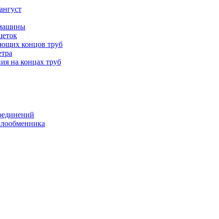
ангуст
 машины
шеток
ающих концов труб
етра
ия на концах труб
оединений
еплообменника