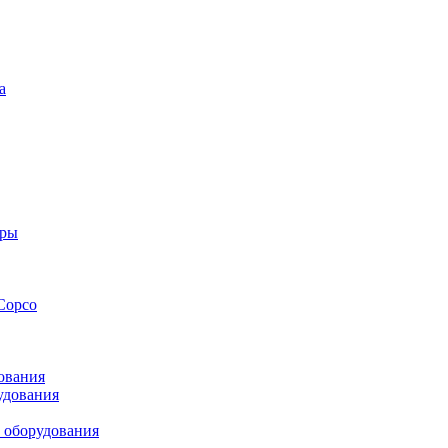
а
оры
Copco
ования
удования
 оборудования