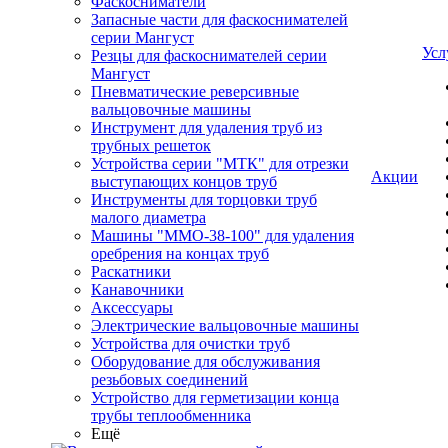
Фаскосниматели
Запасные части для фаскоснимателей
серии Мангуст
Усл
Резцы для фаскоснимателей серии
Мангуст
Пневматические реверсивные
вальцовочные машины
Инструмент для удаления труб из
трубных решеток
Устройства серии "МТК" для отрезки
Акции
выступающих концов труб
Инструменты для торцовки труб
малого диаметра
Машины "ММО-38-100" для удаления
оребрения на концах труб
Раскатники
Канавочники
Аксессуары
Электрические вальцовочные машины
Устройства для очистки труб
Оборудование для обслуживания
резьбовых соединений
Устройство для герметизации конца
трубы теплообменника
Ещё