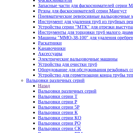
Фаскосниматели
Запасные части для фаскоснимателей серии М
Резцы для фаскоснимателей серии Мангуст
Пневматические реверсивные вальцовочные
Инструмент для удаления труб из трубных ре
Устройства серии "МТК" для отрезки выступ
Инструменты для торцовки труб малого диам
Машины "ММО-38-100" для удаления оребрен
Раскатники
Канавочники
Аксессуары
Электрические вальцовочные машины
Устройства для очистки труб
Оборудование для обслуживания резьбовых с
Устройство для герметизации конца трубы т
Вальцовки различных серий
Назад
Вальцовки различных серий
Вальцовки серии Т
Вальцовки серии Р
Вальцовки серии 5Р
Вальцовки серии К
Вальцовки серии КО
Вальцовки серии РО
Вальцовки серии СК