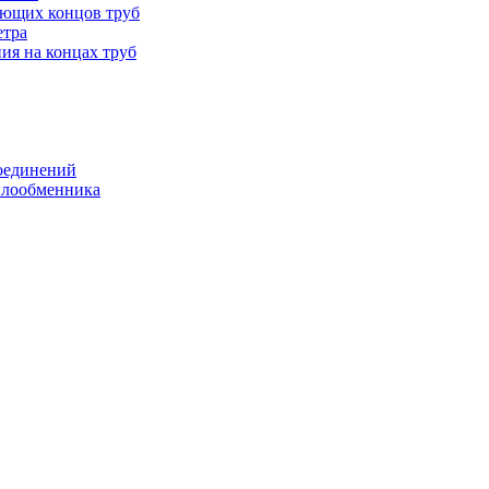
ающих концов труб
етра
ия на концах труб
оединений
еплообменника