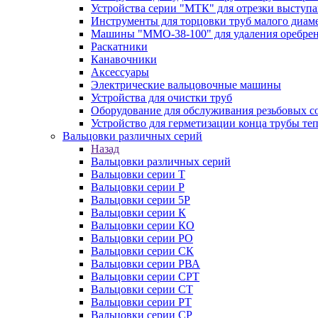
Устройства серии "МТК" для отрезки выступ
Инструменты для торцовки труб малого диам
Машины "ММО-38-100" для удаления оребрен
Раскатники
Канавочники
Аксессуары
Электрические вальцовочные машины
Устройства для очистки труб
Оборудование для обслуживания резьбовых с
Устройство для герметизации конца трубы т
Вальцовки различных серий
Назад
Вальцовки различных серий
Вальцовки серии Т
Вальцовки серии Р
Вальцовки серии 5Р
Вальцовки серии К
Вальцовки серии КО
Вальцовки серии РО
Вальцовки серии СК
Вальцовки серии РВА
Вальцовки серии СРТ
Вальцовки серии СТ
Вальцовки серии РТ
Вальцовки серии СР