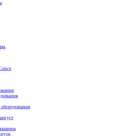
а
оры
Copco
ования
удования
 оборудования
ангуст
 машины
шеток