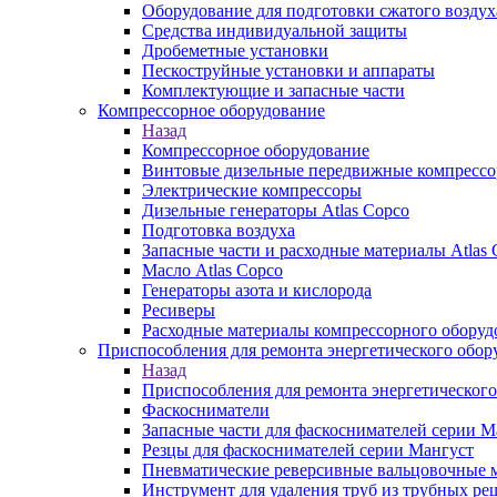
Оборудование для подготовки сжатого воздух
Средства индивидуальной защиты
Дробеметные установки
Пескоструйные установки и аппараты
Комплектующие и запасные части
Компрессорное оборудование
Назад
Компрессорное оборудование
Винтовые дизельные передвижные компресс
Электрические компрессоры
Дизельные генераторы Atlas Copco
Подготовка воздуха
Запасные части и расходные материалы Atlas 
Масло Atlas Copco
Генераторы азота и кислорода
Ресиверы
Расходные материалы компрессорного оборуд
Приспособления для ремонта энергетического обор
Назад
Приспособления для ремонта энергетического
Фаскосниматели
Запасные части для фаскоснимателей серии М
Резцы для фаскоснимателей серии Мангуст
Пневматические реверсивные вальцовочные
Инструмент для удаления труб из трубных ре