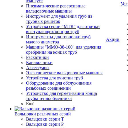
Мангуст
Усл
Пневматические реверсивные
вальцовочные машины
Инструмент для удаления труб из
трубных решеток
Устройства серии "МТК" для отрезки
выступающих концов труб
Инструменты для торцовки труб
Акции
малого диаметра
Машины "ММО-38-100" для удаления
оребрения на концах труб
Раскатники
Канавочники
Аксессуары
Электрические вальцовочные машины
Устройства для очистки труб
Оборудование для обслуживания
резьбовых соединений
Устройство для герметизации конца
трубы теплообменника
Ещё
Вальцовки различных серий
Вальцовки серии Т
Вальцовки серии Р