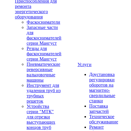
Приспособления для
ремонта
энергетического
оборудования
Фаскосниматели
Запасные части
для
фаскоснимателей
серии Мангуст
Резцы для
фаскоснимателей
серии Мангуст
Пневматические
Услуги
реверсивные
Доустановка
вальцовочные
регулировки
машины
оборотов на
Инструмент для
магнитно-
удаления труб из
сверлильные
трубных
станки
решеток
Поставка
Устройства
запчастей
серии "МТК"
Техническое
для отрезки
обслуживание
выступающих
Ремонт
концов труб