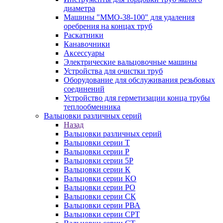
диаметра
Машины "ММО-38-100" для удаления
оребрения на концах труб
Раскатники
Канавочники
Аксессуары
Электрические вальцовочные машины
Устройства для очистки труб
Оборудование для обслуживания резьбовых
соединений
Устройство для герметизации конца трубы
теплообменника
Вальцовки различных серий
Назад
Вальцовки различных серий
Вальцовки серии Т
Вальцовки серии Р
Вальцовки серии 5Р
Вальцовки серии К
Вальцовки серии КО
Вальцовки серии РО
Вальцовки серии СК
Вальцовки серии РВА
Вальцовки серии СРТ