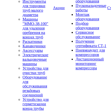
оборудования
Инструменты
Пусконаладочные
для торцовки
Акции
С
работы
труб малого
Монтаж
диаметра
оборудования
Машины
Подбор
"ММО-38-100"
оборудования
для удаления
Сервисное
оребрения на
обслуживание
концах труб
Получение
Раскатники
сертификата СТ-1
Канавочники
Пневмоаудит для
Аксессуары
компрессоров
Электрические
Дистанционный
вальцовочные
мониторинг
машины
компрессора
Устройства для
очистки труб
Оборудование
для
обслуживания
резьбовых
соединений
Устройство для
герметизации
конца трубы