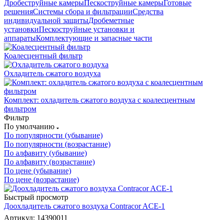
Дробеструйные камеры
Пескоструйные камеры
Готовые
решения
Системы сбора и фильтрации
Средства
индивидуальной защиты
Дробеметные
установки
Пескоструйные установки и
аппараты
Комплектующие и запасные части
Коалесцентный фильтр
Охладитель сжатого воздуха
Комплект: охладитель сжатого воздуха с коалесцентным
фильтром
Фильтр
По умолчанию
По популярности (убывание)
По популярности (возрастание)
По алфавиту (убывание)
По алфавиту (возрастание)
По цене (убывание)
По цене (возрастание)
Быстрый просмотр
Доохладитель сжатого воздуха Contracor ACE-1
Артикул: 14390011