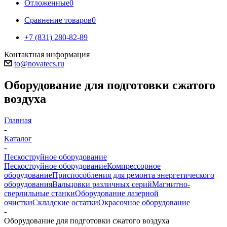
Отложенные
0
Сравнение товаров
0
+7 (831) 280-82-89
Контактная информация
to@novatecs.ru
Оборудование для подготовки сжатого
воздуха
Главная
-
Каталог
-
Пескоструйное оборудование
Пескоструйное оборудование
Компрессорное
оборудование
Приспособления для ремонта энергетического
оборудования
Вальцовки различных серий
Магнитно-
сверлильные станки
Оборудование лазерной
очистки
Складские остатки
Окрасочное оборудование
-
Оборудование для подготовки сжатого воздуха