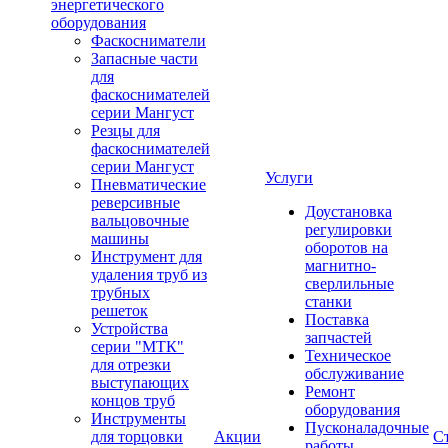
энергетического
оборудования
Фаскосниматели
Запасные части
для
фаскоснимателей
серии Мангуст
Резцы для
фаскоснимателей
серии Мангуст
Услуги
Пневматические
реверсивные
Доустановка
вальцовочные
регулировки
машины
оборотов на
Инструмент для
магнитно-
удаления труб из
сверлильные
трубных
станки
решеток
Поставка
Устройства
запчастей
серии "МТК"
Техническое
для отрезки
обслуживание
выступающих
Ремонт
концов труб
оборудования
Инструменты
Пусконаладочные
для торцовки
Акции
С
работы