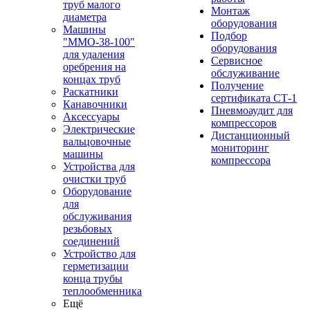
труб малого
Монтаж
диаметра
оборудования
Машины
Подбор
"ММО-38-100"
оборудования
для удаления
Сервисное
оребрения на
обслуживание
концах труб
Получение
Раскатники
сертификата СТ-1
Канавочники
Пневмоаудит для
Аксессуары
компрессоров
Электрические
Дистанционный
вальцовочные
мониторинг
машины
компрессора
Устройства для
очистки труб
Оборудование
для
обслуживания
резьбовых
соединений
Устройство для
герметизации
конца трубы
теплообменника
Ещё