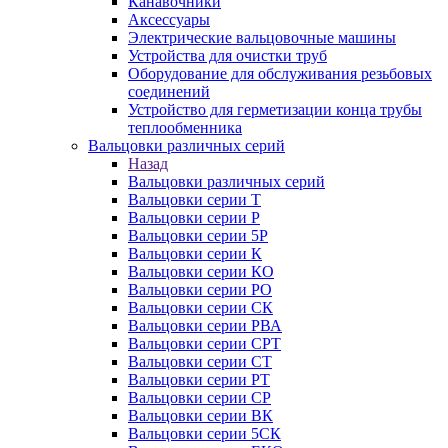
Канавочники
Аксессуары
Электрические вальцовочные машины
Устройства для очистки труб
Оборудование для обслуживания резьбовых
соединений
Устройство для герметизации конца трубы
теплообменника
Вальцовки различных серий
Назад
Вальцовки различных серий
Вальцовки серии Т
Вальцовки серии Р
Вальцовки серии 5Р
Вальцовки серии К
Вальцовки серии КО
Вальцовки серии РО
Вальцовки серии СК
Вальцовки серии РВА
Вальцовки серии СРТ
Вальцовки серии СТ
Вальцовки серии РТ
Вальцовки серии СР
Вальцовки серии ВК
Вальцовки серии 5СК