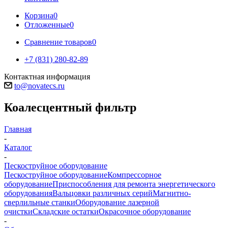
Корзина
0
Отложенные
0
Сравнение товаров
0
+7 (831) 280-82-89
Контактная информация
to@novatecs.ru
Коалесцентный фильтр
Главная
-
Каталог
-
Пескоструйное оборудование
Пескоструйное оборудование
Компрессорное
оборудование
Приспособления для ремонта энергетического
оборудования
Вальцовки различных серий
Магнитно-
сверлильные станки
Оборудование лазерной
очистки
Складские остатки
Окрасочное оборудование
-