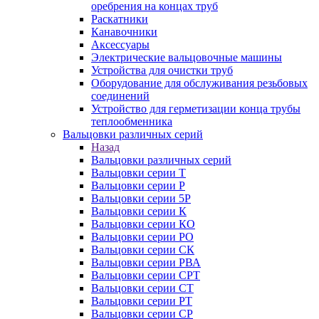
оребрения на концах труб
Раскатники
Канавочники
Аксессуары
Электрические вальцовочные машины
Устройства для очистки труб
Оборудование для обслуживания резьбовых
соединений
Устройство для герметизации конца трубы
теплообменника
Вальцовки различных серий
Назад
Вальцовки различных серий
Вальцовки серии Т
Вальцовки серии Р
Вальцовки серии 5Р
Вальцовки серии К
Вальцовки серии КО
Вальцовки серии РО
Вальцовки серии СК
Вальцовки серии РВА
Вальцовки серии СРТ
Вальцовки серии СТ
Вальцовки серии РТ
Вальцовки серии СР