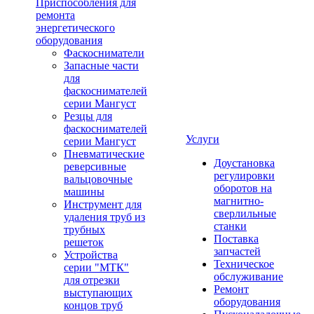
Приспособления для
ремонта
энергетического
оборудования
Фаскосниматели
Запасные части
для
фаскоснимателей
серии Мангуст
Резцы для
фаскоснимателей
Услуги
серии Мангуст
Пневматические
Доустановка
реверсивные
регулировки
вальцовочные
оборотов на
машины
магнитно-
Инструмент для
сверлильные
удаления труб из
станки
трубных
Поставка
решеток
запчастей
Устройства
Техническое
серии "МТК"
обслуживание
для отрезки
Ремонт
выступающих
оборудования
концов труб