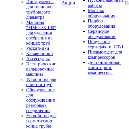
Пусконаладочные
Инструменты
Акции
С
работы
для торцовки
Монтаж
труб малого
оборудования
диаметра
Подбор
Машины
оборудования
"ММО-38-100"
Сервисное
для удаления
обслуживание
оребрения на
Получение
концах труб
сертификата СТ-1
Раскатники
Пневмоаудит для
Канавочники
компрессоров
Аксессуары
Дистанционный
Электрические
мониторинг
вальцовочные
компрессора
машины
Устройства для
очистки труб
Оборудование
для
обслуживания
резьбовых
соединений
Устройство для
герметизации
конца трубы