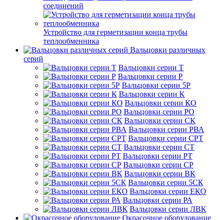
соединений
Устройство для герметизации конца трубы
теплообменника
Вальцовки различных
серий
Вальцовки серии Т
Вальцовки серии Р
Вальцовки серии 5Р
Вальцовки серии К
Вальцовки серии КО
Вальцовки серии РО
Вальцовки серии СК
Вальцовки серии РВА
Вальцовки серии СРТ
Вальцовки серии СТ
Вальцовки серии РТ
Вальцовки серии СР
Вальцовки серии ВК
Вальцовки серии 5СК
Вальцовки серии ЕКО
Вальцовки серии РА
Вальцовки серии ЛВК
Окрасочное оборудование