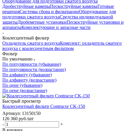
Оборудование для подготовки сжатого воздуха
Дробеструйные камеры
Пескоструйные камеры
Готовые
решения
Системы сбора и фильтрации
Оборудование для
подготовки сжатого воздуха
Средства индивидуальной
защиты
Дробеметные установки
Пескоструйные установки и
аппараты
Комплектующие и запасные части
-
Коалесцентный фильтр
Охладитель сжатого воздуха
Комплект: охладитель сжатого
воздуха с коалесцентным фильтром
Фильтр
По умолчанию
По популярности (убывание)
По популярности (возрастание)
По алфавиту (убывание)
По алфавиту (возрастание)
По цене (убывание)
По цене (возрастание)
Быстрый просмотр
Коалесцентный фильтр Contracor CK-150
Артикул: 13150150
126 360
руб.
/шт
-
+
В корзину