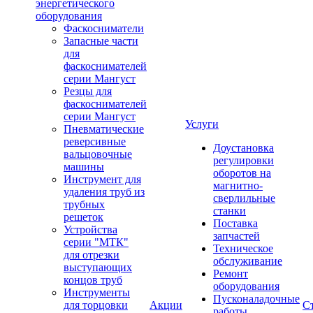
энергетического
оборудования
Фаскосниматели
Запасные части
для
фаскоснимателей
серии Мангуст
Резцы для
фаскоснимателей
серии Мангуст
Услуги
Пневматические
реверсивные
Доустановка
вальцовочные
регулировки
машины
оборотов на
Инструмент для
магнитно-
удаления труб из
сверлильные
трубных
станки
решеток
Поставка
Устройства
запчастей
серии "МТК"
Техническое
для отрезки
обслуживание
выступающих
Ремонт
концов труб
оборудования
Инструменты
Пусконаладочные
для торцовки
Акции
С
работы