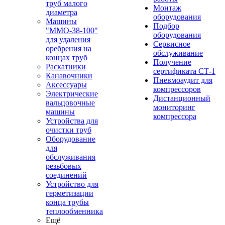
труб малого
Монтаж
диаметра
оборудования
Машины
Подбор
"ММО-38-100"
оборудования
для удаления
Сервисное
оребрения на
обслуживание
концах труб
Получение
Раскатники
сертификата СТ-1
Канавочники
Пневмоаудит для
Аксессуары
компрессоров
Электрические
Дистанционный
вальцовочные
мониторинг
машины
компрессора
Устройства для
очистки труб
Оборудование
для
обслуживания
резьбовых
соединений
Устройство для
герметизации
конца трубы
теплообменника
Ещё