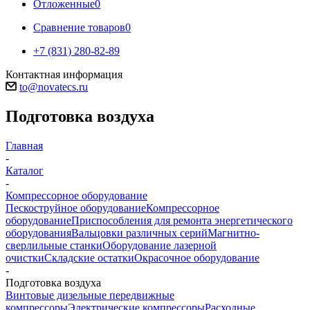
Отложенные
0
Сравнение товаров
0
+7 (831) 280-82-89
Контактная информация
to@novatecs.ru
Подготовка воздуха
Главная
-
Каталог
-
Компрессорное оборудование
Пескоструйное оборудование
Компрессорное
оборудование
Приспособления для ремонта энергетического
оборудования
Вальцовки различных серий
Магнитно-
сверлильные станки
Оборудование лазерной
очистки
Складские остатки
Окрасочное оборудование
-
Подготовка воздуха
Винтовые дизельные передвижные
компрессоры
Электрические компрессоры
Расходные