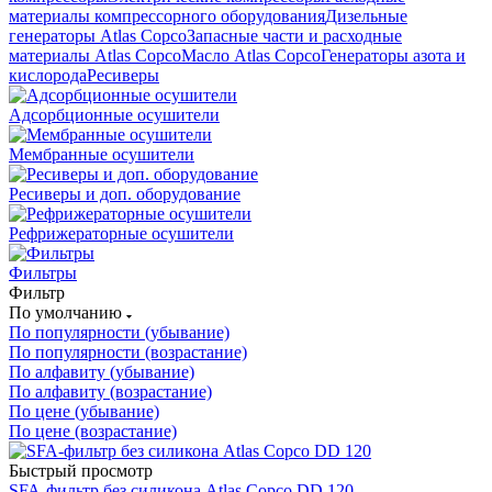
материалы компрессорного оборудования
Дизельные
генераторы Atlas Copco
Запасные части и расходные
материалы Atlas Copco
Масло Atlas Copco
Генераторы азота и
кислорода
Ресиверы
Адсорбционные осушители
Мембранные осушители
Ресиверы и доп. оборудование
Рефрижераторные осушители
Фильтры
Фильтр
По умолчанию
По популярности (убывание)
По популярности (возрастание)
По алфавиту (убывание)
По алфавиту (возрастание)
По цене (убывание)
По цене (возрастание)
Быстрый просмотр
SFA-фильтр без силикона Atlas Copco DD 120