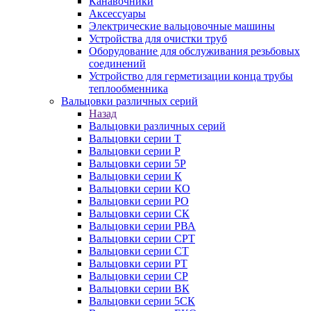
Канавочники
Аксессуары
Электрические вальцовочные машины
Устройства для очистки труб
Оборудование для обслуживания резьбовых
соединений
Устройство для герметизации конца трубы
теплообменника
Вальцовки различных серий
Назад
Вальцовки различных серий
Вальцовки серии Т
Вальцовки серии Р
Вальцовки серии 5Р
Вальцовки серии К
Вальцовки серии КО
Вальцовки серии РО
Вальцовки серии СК
Вальцовки серии РВА
Вальцовки серии СРТ
Вальцовки серии СТ
Вальцовки серии РТ
Вальцовки серии СР
Вальцовки серии ВК
Вальцовки серии 5СК