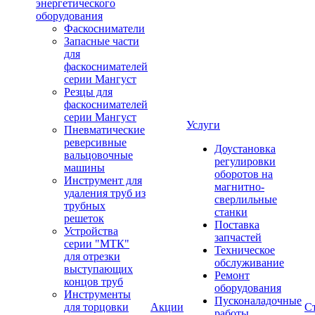
энергетического
оборудования
Фаскосниматели
Запасные части
для
фаскоснимателей
серии Мангуст
Резцы для
фаскоснимателей
серии Мангуст
Услуги
Пневматические
реверсивные
Доустановка
вальцовочные
регулировки
машины
оборотов на
Инструмент для
магнитно-
удаления труб из
сверлильные
трубных
станки
решеток
Поставка
Устройства
запчастей
серии "МТК"
Техническое
для отрезки
обслуживание
выступающих
Ремонт
концов труб
оборудования
Инструменты
Пусконаладочные
для торцовки
Акции
С
работы