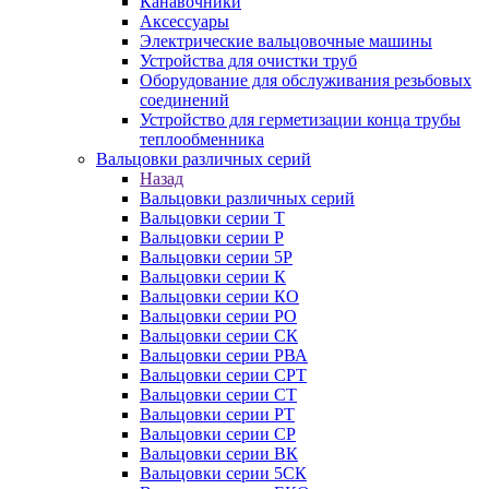
Канавочники
Аксессуары
Электрические вальцовочные машины
Устройства для очистки труб
Оборудование для обслуживания резьбовых
соединений
Устройство для герметизации конца трубы
теплообменника
Вальцовки различных серий
Назад
Вальцовки различных серий
Вальцовки серии Т
Вальцовки серии Р
Вальцовки серии 5Р
Вальцовки серии К
Вальцовки серии КО
Вальцовки серии РО
Вальцовки серии СК
Вальцовки серии РВА
Вальцовки серии СРТ
Вальцовки серии СТ
Вальцовки серии РТ
Вальцовки серии СР
Вальцовки серии ВК
Вальцовки серии 5СК