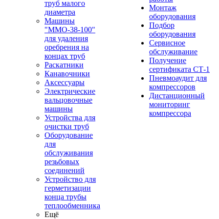
труб малого
Монтаж
диаметра
оборудования
Машины
Подбор
"ММО-38-100"
оборудования
для удаления
Сервисное
оребрения на
обслуживание
концах труб
Получение
Раскатники
сертификата СТ-1
Канавочники
Пневмоаудит для
Аксессуары
компрессоров
Электрические
Дистанционный
вальцовочные
мониторинг
машины
компрессора
Устройства для
очистки труб
Оборудование
для
обслуживания
резьбовых
соединений
Устройство для
герметизации
конца трубы
теплообменника
Ещё