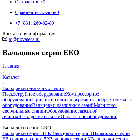
Отложенные
0
Сравнение товаров
0
+7 (831) 280-82-89
Контактная информация
to@novatecs.ru
Вальцовки серии ЕКО
Главная
-
Каталог
-
Вальцовки различных серий
Пескоструйное оборудование
Компрессорное
оборудование
Приспособления для ремонта энергетического
оборудования
Вальцовки различных серий
Магнитно-
сверлильные станки
Оборудование лазерной
очистки
Складские остатки
Окрасочное оборудование
-
Вальцовки серии ЕКО
Вальцовки серии ЛВК
Вальцовки серии Т
Вальцовки серии
Р
Вальцовки серии 5Р
Вальцовки серии К
Вальцовки серии