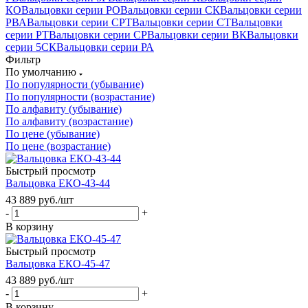
КО
Вальцовки серии РО
Вальцовки серии СК
Вальцовки серии
РВА
Вальцовки серии СРТ
Вальцовки серии СТ
Вальцовки
серии РТ
Вальцовки серии СР
Вальцовки серии ВК
Вальцовки
серии 5СК
Вальцовки серии РА
Фильтр
По умолчанию
По популярности (убывание)
По популярности (возрастание)
По алфавиту (убывание)
По алфавиту (возрастание)
По цене (убывание)
По цене (возрастание)
Быстрый просмотр
Вальцовка ЕКО-43-44
43 889
руб.
/шт
-
+
В корзину
Быстрый просмотр
Вальцовка ЕКО-45-47
43 889
руб.
/шт
-
+
В корзину