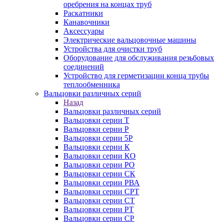
оребрения на концах труб
Раскатники
Канавочники
Аксессуары
Электрические вальцовочные машины
Устройства для очистки труб
Оборудование для обслуживания резьбовых
соединений
Устройство для герметизации конца трубы
теплообменника
Вальцовки различных серий
Назад
Вальцовки различных серий
Вальцовки серии Т
Вальцовки серии Р
Вальцовки серии 5Р
Вальцовки серии К
Вальцовки серии КО
Вальцовки серии РО
Вальцовки серии СК
Вальцовки серии РВА
Вальцовки серии СРТ
Вальцовки серии СТ
Вальцовки серии РТ
Вальцовки серии СР