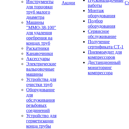
Пусконаладочные
Инструменты
Акции
С
работы
для торцовки
Монтаж
труб малого
оборудования
диаметра
Подбор
Машины
оборудования
"ММО-38-100"
Сервисное
для удаления
обслуживание
оребрения на
Получение
концах труб
сертификата СТ-1
Раскатники
Пневмоаудит для
Канавочники
компрессоров
Аксессуары
Дистанционный
Электрические
мониторинг
вальцовочные
компрессора
машины
Устройства для
очистки труб
Оборудование
для
обслуживания
резьбовых
соединений
Устройство для
герметизации
конца трубы