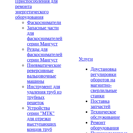
Приспособления для
ремонта
энергетического
оборудования
Фаскосниматели
Запасные части
для
фаскоснимателей
серии Мангуст
Резцы для
фаскоснимателей
Услуги
серии Мангуст
Пневматические
Доустановка
реверсивные
регулировки
вальцовочные
оборотов на
машины
магнитно-
Инструмент для
сверлильные
удаления труб из
станки
трубных
Поставка
решеток
запчастей
Устройства
Техническое
серии "МТК"
обслуживание
для отрезки
Ремонт
выступающих
оборудования
концов труб