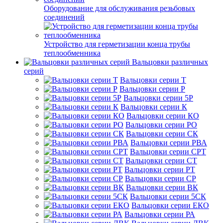
Оборудование для обслуживания резьбовых
соединений
Устройство для герметизации конца трубы
теплообменника
Вальцовки различных
серий
Вальцовки серии Т
Вальцовки серии Р
Вальцовки серии 5Р
Вальцовки серии К
Вальцовки серии КО
Вальцовки серии РО
Вальцовки серии СК
Вальцовки серии РВА
Вальцовки серии СРТ
Вальцовки серии СТ
Вальцовки серии РТ
Вальцовки серии СР
Вальцовки серии ВК
Вальцовки серии 5СК
Вальцовки серии ЕКО
Вальцовки серии РА