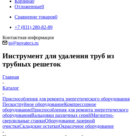
Корзина
0
Отложенные
0
Сравнение товаров
0
+7 (831) 280-82-89
Контактная информация
to@novatecs.ru
Инструмент для удаления труб из
трубных решеток
Главная
-
Каталог
-
Приспособления для ремонта энергетического оборудования
Пескоструйное оборудование
Компрессорное
оборудование
Приспособления для ремонта энергетического
оборудования
Вальцовки различных серий
Магнитно-
сверлильные станки
Оборудование лазерной
очистки
Складские остатки
Окрасочное оборудование
-