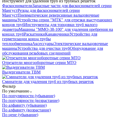
Инструмент для удаления труб из трубных решеток
Фаскосниматели
Запасные части для фаскоснимателей серии
Мангуст
Резцы для фаскоснимателей серии
Мангуст
Пневматические реверсивные вальцовочные
машины
Устройства серии "МТК" для отрезки выступающих
концов труб
Инструменты для торцовки труб малого
диаметра
Машины "ММО-38-100" для удаления оребрения на
концах труб
Раскатники
Канавочники
Устройство для
герметизации конца трубы
теплообменника
Аксессуары
Электрические вальцовочные
машины
Устройства для очистки труб
Оборудование для
обслуживания резьбовых соединений
Отрезатели многооборотные серии МТО
Выдергиватели ТВМ
Сминатели для удаления труб из трубных решеток
Фильтр
По умолчанию
По популярности (убывание)
По популярности (возрастание)
По алфавиту (убывание)
По алфавиту (возрастание)
По цене (убывание)