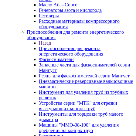
Масло Atlas Copco
Генераторы азота и кислорода
Ресиверы
Расходные материалы компрессорного
оборудования
Приспособления для ремонта энергетического
оборудования
Назад
Приспособления для ремонта
энергетического оборудования
Фаскосниматели
Запасные части для фаскоснимателей серии
Мангуст
Резцы для фаскоснимателей серии Мангуст
Пневматические реверсивные вальцовочные
машины
Инструмент для удаления труб из трубных
решеток
Устройства серии "МТК" для отрезки
выступающих концов труб
Инструменты для торцовки труб малого
диаметра
Машины "ММО-38-100" для удаления
оребрения на концах труб
Раскатники