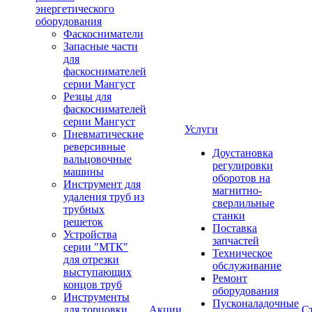
энергетического
оборудования
Фаскосниматели
Запасные части
для
фаскоснимателей
серии Мангуст
Резцы для
фаскоснимателей
серии Мангуст
Услуги
Пневматические
реверсивные
Доустановка
вальцовочные
регулировки
машины
оборотов на
Инструмент для
магнитно-
удаления труб из
сверлильные
трубных
станки
решеток
Поставка
Устройства
запчастей
серии "МТК"
Техническое
для отрезки
обслуживание
выступающих
Ремонт
концов труб
оборудования
Инструменты
Пусконаладочные
для торцовки
Акции
С