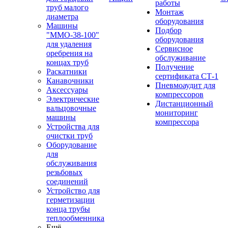
работы
труб малого
Монтаж
диаметра
оборудования
Машины
Подбор
"ММО-38-100"
оборудования
для удаления
Сервисное
оребрения на
обслуживание
концах труб
Получение
Раскатники
сертификата СТ-1
Канавочники
Пневмоаудит для
Аксессуары
компрессоров
Электрические
Дистанционный
вальцовочные
мониторинг
машины
компрессора
Устройства для
очистки труб
Оборудование
для
обслуживания
резьбовых
соединений
Устройство для
герметизации
конца трубы
теплообменника
Ещё