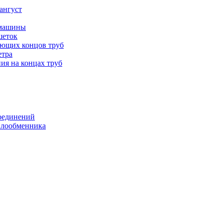
ангуст
 машины
шеток
ающих концов труб
етра
ия на концах труб
оединений
еплообменника