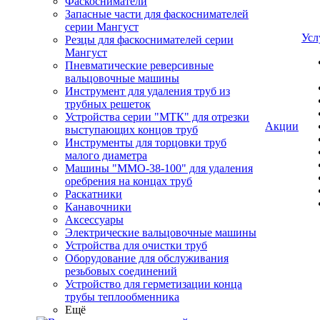
Фаскосниматели
Запасные части для фаскоснимателей
серии Мангуст
Усл
Резцы для фаскоснимателей серии
Мангуст
Пневматические реверсивные
вальцовочные машины
Инструмент для удаления труб из
трубных решеток
Устройства серии "МТК" для отрезки
Акции
выступающих концов труб
Инструменты для торцовки труб
малого диаметра
Машины "ММО-38-100" для удаления
оребрения на концах труб
Раскатники
Канавочники
Аксессуары
Электрические вальцовочные машины
Устройства для очистки труб
Оборудование для обслуживания
резьбовых соединений
Устройство для герметизации конца
трубы теплообменника
Ещё