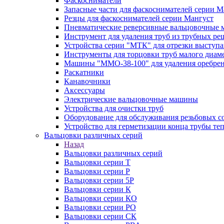
Фаскосниматели
Запасные части для фаскоснимателей серии М
Резцы для фаскоснимателей серии Мангуст
Пневматические реверсивные вальцовочные
Инструмент для удаления труб из трубных ре
Устройства серии "МТК" для отрезки выступ
Инструменты для торцовки труб малого диам
Машины "ММО-38-100" для удаления оребрен
Раскатники
Канавочники
Аксессуары
Электрические вальцовочные машины
Устройства для очистки труб
Оборудование для обслуживания резьбовых с
Устройство для герметизации конца трубы т
Вальцовки различных серий
Назад
Вальцовки различных серий
Вальцовки серии Т
Вальцовки серии Р
Вальцовки серии 5Р
Вальцовки серии К
Вальцовки серии КО
Вальцовки серии РО
Вальцовки серии СК