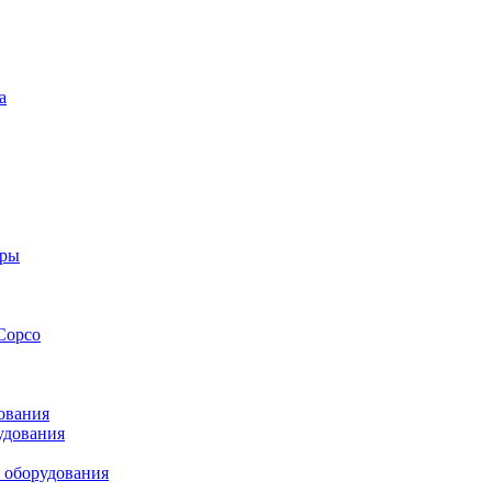
а
оры
Copco
ования
удования
 оборудования