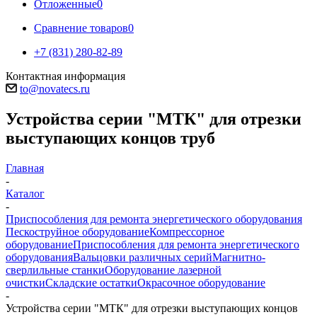
Отложенные
0
Сравнение товаров
0
+7 (831) 280-82-89
Контактная информация
to@novatecs.ru
Устройства серии "МТК" для отрезки
выступающих концов труб
Главная
-
Каталог
-
Приспособления для ремонта энергетического оборудования
Пескоструйное оборудование
Компрессорное
оборудование
Приспособления для ремонта энергетического
оборудования
Вальцовки различных серий
Магнитно-
сверлильные станки
Оборудование лазерной
очистки
Складские остатки
Окрасочное оборудование
-
Устройства серии "МТК" для отрезки выступающих концов