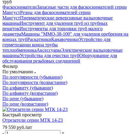
труб
Фаскосниматели
Запасные части для фаскоснимателей серии
Мангуст
Резцы для фаскоснимателей серии
Мангуст
Пневматические реверсивные вальцовочные
машины
Инструмент для удаления труб из трубных
решеток
Инструменты для торцовки труб малого
диаметра
Машины "ММО-38-100" для удаления оребрения на
концах труб
Раскатники
Канавочники
Устройство для
герметизации конца трубы
теплообменника
Аксессуары
Электрические вальцовочные
машины
Устройства для очистки труб
Оборудование для
обслуживания резьбовых соединений
Фильтр
По умолчанию
По популярности (убывание)
По популярности (возрастание)
По алфавиту (убывание)
По алфавиту (возрастание)
По цене (убывание)
По цене (возрастание)
Быстрый просмотр
Отрезатели серии МТК 14-23
79 550
руб.
/шт
-
+