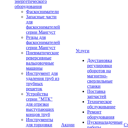
энергетического
оборудования
Фаскосниматели
Запасные части
для
фаскоснимателей
серии Мангуст
Резцы для
фаскоснимателей
серии Мангуст
Услуги
Пневматические
реверсивные
Доустановка
вальцовочные
регулировки
машины
оборотов на
Инструмент для
магнитно-
удаления труб из
сверлильные
трубных
станки
решеток
Поставка
Устройства
запчастей
серии "МТК"
Техническое
для отрезки
обслуживание
выступающих
Ремонт
концов труб
оборудования
Инструменты
Пусконаладочные
для торцовки
Акции
С
работы