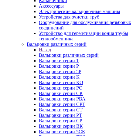
Канавочники
Аксессуары
Электрические вальцовочные машины
Устройства для очистки труб
Оборудование для обслуживания резьбовых
соединений
Устройство для герметизации конца трубы
теплообменника
Вальцовки различных серий
Назад
Вальцовки различных серий
Вальцовки серии Т
Вальцовки серии Р
Вальцовки серии 5Р
Вальцовки серии К
Вальцовки серии КО
Вальцовки серии РО
Вальцовки серии СК
Вальцовки серии РВА
Вальцовки серии СРТ
Вальцовки серии СТ
Вальцовки серии РТ
Вальцовки серии СР
Вальцовки серии ВК
Вальцовки серии 5СК