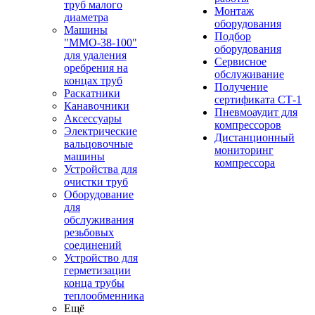
труб малого
Монтаж
диаметра
оборудования
Машины
Подбор
"ММО-38-100"
оборудования
для удаления
Сервисное
оребрения на
обслуживание
концах труб
Получение
Раскатники
сертификата СТ-1
Канавочники
Пневмоаудит для
Аксессуары
компрессоров
Электрические
Дистанционный
вальцовочные
мониторинг
машины
компрессора
Устройства для
очистки труб
Оборудование
для
обслуживания
резьбовых
соединений
Устройство для
герметизации
конца трубы
теплообменника
Ещё