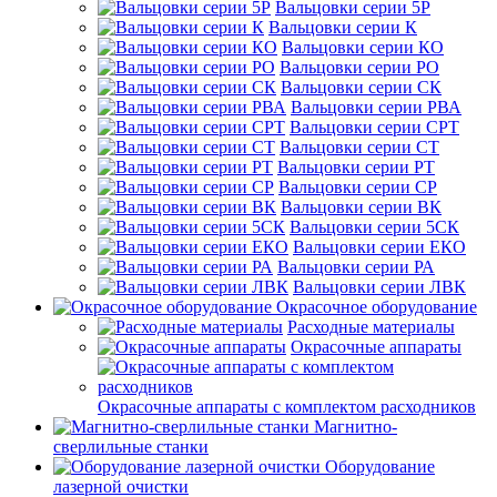
Вальцовки серии 5Р
Вальцовки серии К
Вальцовки серии КО
Вальцовки серии РО
Вальцовки серии СК
Вальцовки серии РВА
Вальцовки серии СРТ
Вальцовки серии СТ
Вальцовки серии РТ
Вальцовки серии СР
Вальцовки серии ВК
Вальцовки серии 5СК
Вальцовки серии ЕКО
Вальцовки серии РА
Вальцовки серии ЛВК
Окрасочное оборудование
Расходные материалы
Окрасочные аппараты
Окрасочные аппараты с комплектом расходников
Магнитно-
сверлильные станки
Оборудование
лазерной очистки