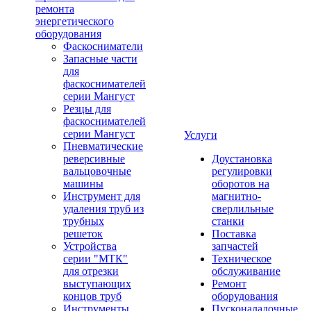
ремонта
энергетического
оборудования
Фаскосниматели
Запасные части
для
фаскоснимателей
серии Мангуст
Резцы для
фаскоснимателей
серии Мангуст
Услуги
Пневматические
реверсивные
Доустановка
вальцовочные
регулировки
машины
оборотов на
Инструмент для
магнитно-
удаления труб из
сверлильные
трубных
станки
решеток
Поставка
Устройства
запчастей
серии "МТК"
Техническое
для отрезки
обслуживание
выступающих
Ремонт
концов труб
оборудования
Инструменты
Пусконаладочные