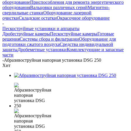
оборудование
Приспособления для ремонта энергетического
оборудования
Вальцовки различных серий
Магнитно-
сверлильные станки
Оборудование лазерной
очистки
Складские остатки
Окрасочное оборудование
-
Пескоструйные установки и аппараты
Дробеструйные камеры
Пескоструйные камеры
Готовые
решения
Системы сбора и фильтрации
Оборудование для
подготовки сжатого воздуха
Средства индивидуальной
защиты
Дробеметные установки
Комплектующие и запасные
части
-
Абразивоструйная напорная установка DSG 250
Хит