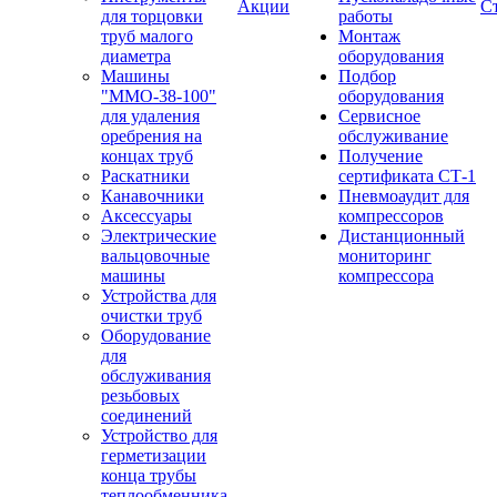
Акции
С
для торцовки
работы
труб малого
Монтаж
диаметра
оборудования
Машины
Подбор
"ММО-38-100"
оборудования
для удаления
Сервисное
оребрения на
обслуживание
концах труб
Получение
Раскатники
сертификата СТ-1
Канавочники
Пневмоаудит для
Аксессуары
компрессоров
Электрические
Дистанционный
вальцовочные
мониторинг
машины
компрессора
Устройства для
очистки труб
Оборудование
для
обслуживания
резьбовых
соединений
Устройство для
герметизации
конца трубы
теплообменника