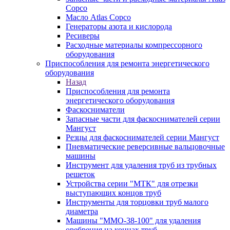
Copco
Масло Atlas Copco
Генераторы азота и кислорода
Ресиверы
Расходные материалы компрессорного
оборудования
Приспособления для ремонта энергетического
оборудования
Назад
Приспособления для ремонта
энергетического оборудования
Фаскосниматели
Запасные части для фаскоснимателей серии
Мангуст
Резцы для фаскоснимателей серии Мангуст
Пневматические реверсивные вальцовочные
машины
Инструмент для удаления труб из трубных
решеток
Устройства серии "МТК" для отрезки
выступающих концов труб
Инструменты для торцовки труб малого
диаметра
Машины "ММО-38-100" для удаления
оребрения на концах труб